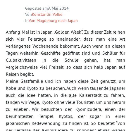
Gepostet am
9. Mai 2014
Von
Konstantin Volke
In
Von Magdeburg nach Japan
Anfang Mai ist in Japan „Golden Week“. Zu dieser Zeit reihen
sich vier Feiertage so aneinander, dass man eine Art
verlängertes Wochenende bekommt. Auch wenn an diesen
Tagen weiterhin Geschäfte geöffnet sind und Schüler für
Clubaktivitäten in die Schule gehen, hat man
vergleichsweise viel Freizeit, so dass sich halb Japan auf
Reisen begibt.
Meine Gastfamilie und ich haben diese Zeit genutzt, um
Kobe und Kyoto zu besuchen. Auch wenn tausende Japaner
auch die Idee hatten, in die alte Kaiserstadt zu fahren,
fanden wir Wege, Kyoto ohne viele Touristen um uns herum
zu erleben. Wir besuchten den Kyomizudera, einen der
berühmtesten Tempel Kyotos, der sogar in einer
japanischen Redewendung zu finden ist. So beutetet “von
der Terrasse des Kyomizudera zu springen” etwas wagen