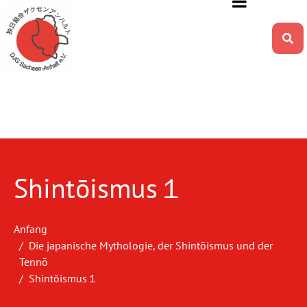
Shintōismus１
Anfang
Die japanische Mythologie, der Shintōismus und der
Tennō
Shintōismus１