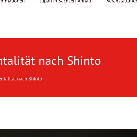
formationen
Japan in Sachsen-Anhalt
Veranstaltung
talität nach Shinto
ntalität nach Shinto