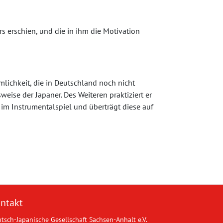
rs erschien, und die in ihm die Motivation
lichkeit, die in Deutschland noch nicht
eise der Japaner. Des Weiteren praktiziert er
m Instrumentalspiel und überträgt diese auf
ntakt
tsch-Japanische Gesellschaft Sachsen-Anhalt e.V.