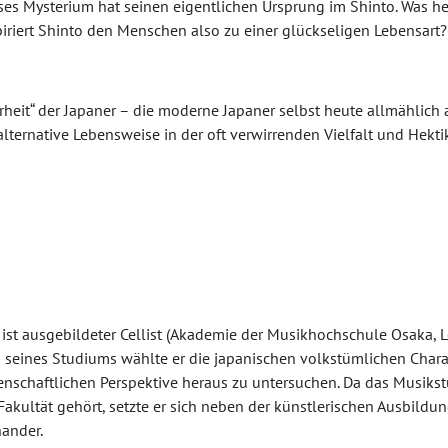
Dieses Mysterium hat seinen eigentlichen Ursprung im Shinto. Was 
piriert Shinto den Menschen also zu einer glückseligen Lebensart? 
hrheit“ der Japaner – die moderne Japaner selbst heute allmählic
lternative Lebensweise in der oft verwirrenden Vielfalt und Hekti
ist ausgebildeter Cellist (Akademie der Musikhochschule Osaka, 
seines Studiums wählte er die japanischen volkstümlichen Charak
en­schaftlichen Perspektive heraus zu untersuchen. Da das Musiks
akultät gehört, setzte er sich neben der künstlerischen Ausbildun
ander.