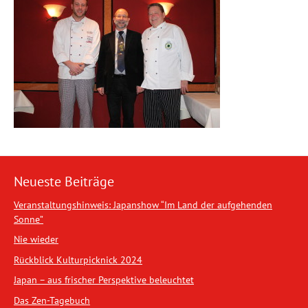
Neueste Beiträge
Veranstaltungshinweis: Japanshow “Im Land der aufgehenden
Sonne”
Nie wieder
Rückblick Kulturpicknick 2024
Japan – aus frischer Perspektive beleuchtet
Das Zen-Tagebuch