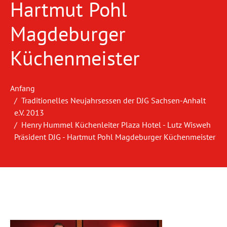
Hartmut Pohl
Magdeburger
Küchenmeister
Anfang
Traditionelles Neujahrsessen der DJG Sachsen-Anhalt
e.V. 2013
Henry Hummel Küchenleiter Plaza Hotel - Lutz Wisweh
Präsident DJG - Hartmut Pohl Magdeburger Küchenmeister