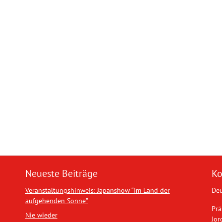
Neueste Beiträge
Ko
Veranstaltungshinweis: Japanshow “Im Land der
Deu
aufgehenden Sonne”
Prä
Nie wieder
Jor