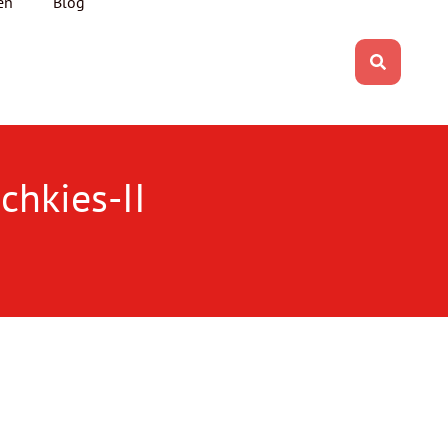
en
Blog
chkies-II