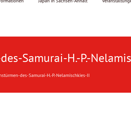
formationen
Japan in Sachsen-Anhalt
Veranstaltung
des-Samurai-H.-P.-Nelamis
nstürmen-des-Samurai-H.-P.-Nelamischkies-II