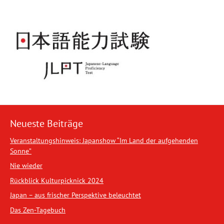
Neueste Beiträge
Veranstaltungshinweis: Japanshow “Im Land der aufgehenden
Sonne”
Nie wieder
Rückblick Kulturpicknick 2024
Japan – aus frischer Perspektive beleuchtet
Das Zen-Tagebuch