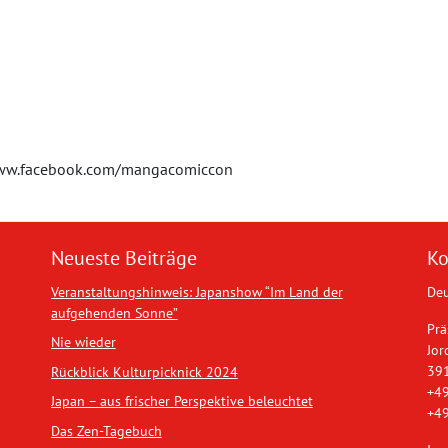
://www.facebook.com/mangacomiccon
Neueste Beiträge
Ko
Veranstaltungshinweis: Japanshow “Im Land der
Deu
aufgehenden Sonne”
Prä
Nie wieder
Jor
39
Rückblick Kulturpicknick 2024
+49
Japan – aus frischer Perspektive beleuchtet
+49
Das Zen-Tagebuch