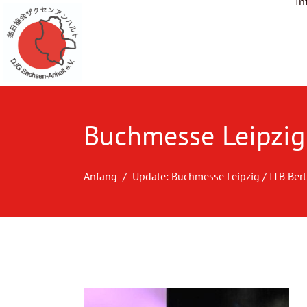
In
Buchmesse Leipzig
Anfang
Update: Buchmesse Leipzig / ITB Berl