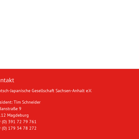
ntakt
tsch-Japanische Gesellschaft Sachsen-Anhalt e.V.
sident: Tim Schneider
danstraße 9
112 Magdeburg
 (0) 391 72 79 761
 (0) 179 34 78 272