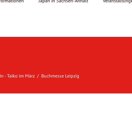
formationen
Japan in Sachsen-Anhalt
Veranstaltung
in - Taiko im März
Buchmesse Leipzig