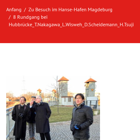
Anfang
Zu Besuch im Hanse-Hafen Magdeburg
8 Rundgang bei
Hubbrücke_T.Nakagawa_L.Wisweh_D.Scheidemann_H.Tsuji