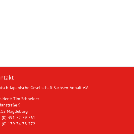
ntakt
tsch-Japanische Gesellschaft Sachsen-Anhalt e.V.
sident: Tim Schneider
danstraße 9
112 Magdeburg
 (0) 391 72 79 761
 (0) 179 34 78 272