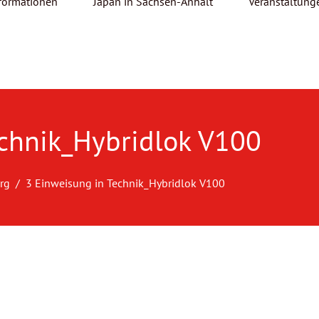
formationen
Japan in Sachsen-Anhalt
Veranstaltung
echnik_Hybridlok V100
rg
3 Einweisung in Technik_Hybridlok V100