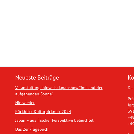
Neueste Beiträge
Ko
Veranstaltungshinweis: Japanshow “Im Land der
Deu
aufgehenden Sonne”
Prä
Nie wieder
Jor
39
Rückblick Kulturpicknick 2024
+49
Japan – aus frischer Perspektive beleuchtet
+49
Das Zen-Tagebuch