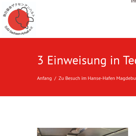
In
3 Einweisung in T
Anfang
Zu Besuch im Hanse-Hafen Magdebu