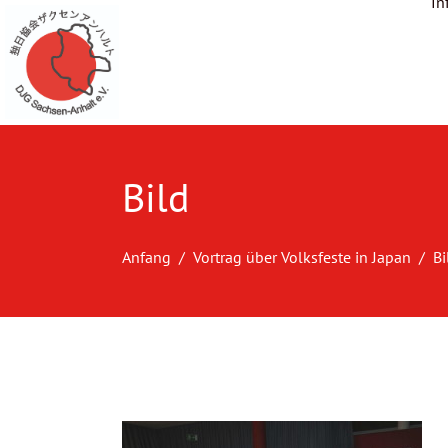
In
Bild
Anfang
Vortrag über Volksfeste in Japan
Bi