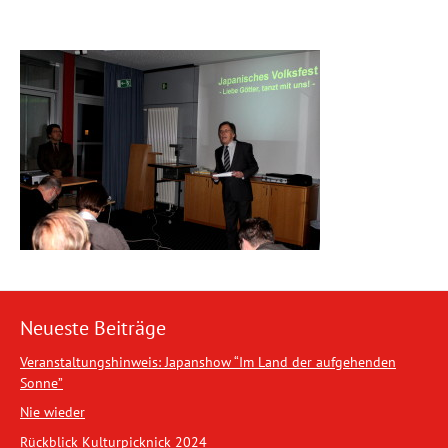
Neueste Beiträge
Veranstaltungshinweis: Japanshow “Im Land der aufgehenden
Sonne”
Nie wieder
Rückblick Kulturpicknick 2024