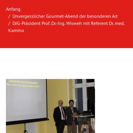
Anfang
Unvergesslicher Gourmet-Abend der besonderen Art
DJG-Präsident Prof. Dr.-Ing. Wisweh mit Referent Dr. med.
Kamino