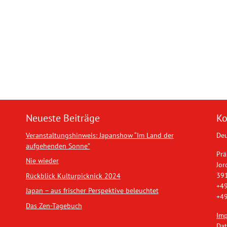
Neueste Beiträge
Ko
Veranstaltungshinweis: Japanshow “Im Land der
Deu
aufgehenden Sonne”
Prä
Nie wieder
Jor
39
Rückblick Kulturpicknick 2024
+49
Japan – aus frischer Perspektive beleuchtet
+49
Das Zen-Tagebuch
Im
Dat