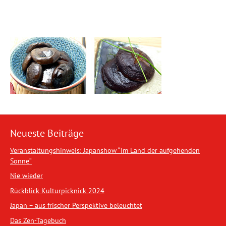
Neueste Beiträge
Veranstaltungshinweis: Japanshow “Im Land der aufgehenden
Sonne”
Nie wieder
Rückblick Kulturpicknick 2024
Japan – aus frischer Perspektive beleuchtet
Das Zen-Tagebuch