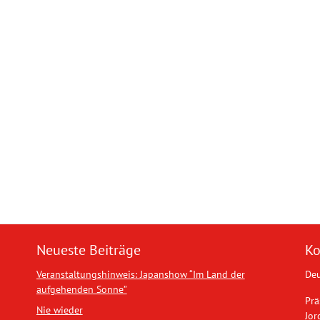
Neueste Beiträge
Ko
Veranstaltungshinweis: Japanshow “Im Land der
Deu
aufgehenden Sonne”
Prä
Nie wieder
Jor