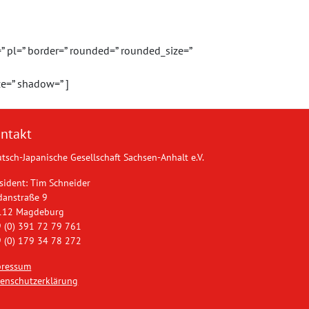
” pl=” border=” rounded=” rounded_size=”
ze=” shadow=” ]
ntakt
tsch-Japanische Gesellschaft Sachsen-Anhalt e.V.
sident: Tim Schneider
danstraße 9
112 Magdeburg
 (0) 391 72 79 761
 (0) 179 34 78 272
pressum
enschutzerklärung