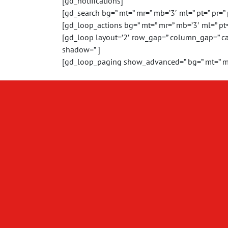
[gd_notifications]
[gd_search bg=” mt=” mr=” mb=’3′ ml=” pt=” pr=”
[gd_loop_actions bg=” mt=” mr=” mb=’3′ ml=” pt=
[gd_loop layout=’2′ row_gap=” column_gap=” car
shadow=” ]
[gd_loop_paging show_advanced=” bg=” mt=” mr=