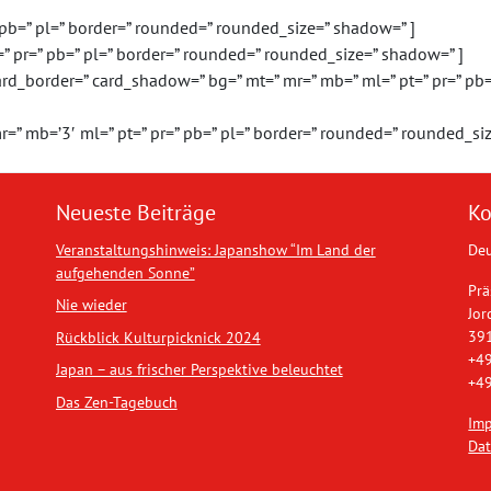
 pb=” pl=” border=” rounded=” rounded_size=” shadow=” ]
” pr=” pb=” pl=” border=” rounded=” rounded_size=” shadow=” ]
d_border=” card_shadow=” bg=” mt=” mr=” mb=” ml=” pt=” pr=” pb=
” mb=’3′ ml=” pt=” pr=” pb=” pl=” border=” rounded=” rounded_si
Neueste Beiträge
Ko
Veranstaltungshinweis: Japanshow “Im Land der
Deu
aufgehenden Sonne”
Prä
Nie wieder
Jor
39
Rückblick Kulturpicknick 2024
+49
Japan – aus frischer Perspektive beleuchtet
+49
Das Zen-Tagebuch
Im
Dat