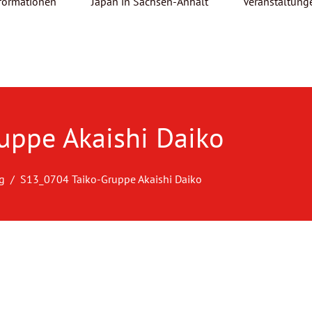
formationen
Japan in Sachsen-Anhalt
Veranstaltung
uppe Akaishi Daiko
g
S13_0704 Taiko-Gruppe Akaishi Daiko