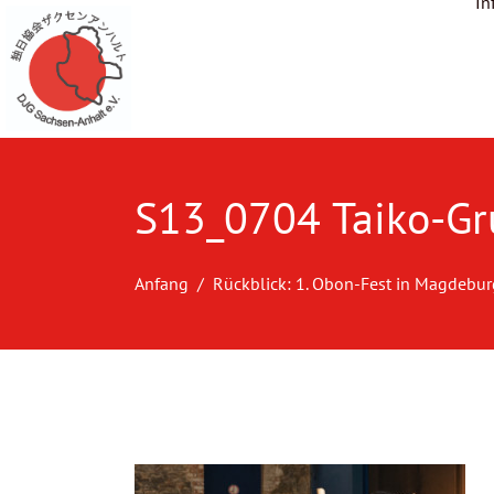
In
S13_0704 Taiko-Gr
Anfang
Rückblick: 1. Obon-Fest in Magdebur