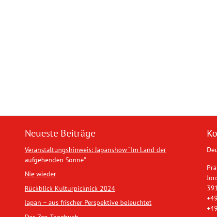
Neueste Beiträge
Ko
Veranstaltungshinweis: Japanshow “Im Land der
Deu
aufgehenden Sonne”
Prä
Nie wieder
Jor
39
Rückblick Kulturpicknick 2024
+49
Japan – aus frischer Perspektive beleuchtet
+49
Das Zen-Tagebuch