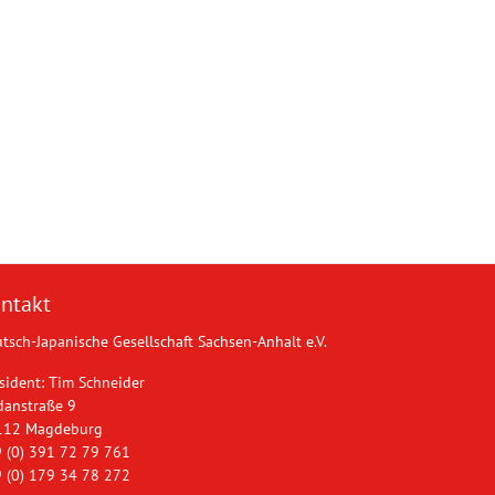
ntakt
tsch-Japanische Gesellschaft Sachsen-Anhalt e.V.
sident: Tim Schneider
danstraße 9
112 Magdeburg
 (0) 391 72 79 761
 (0) 179 34 78 272