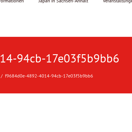
formationen
Japan in Sachsen-Anhalt
Veranstaltung
14-94cb-17e03f5b9bb6
f9684d0e-4892-4014-94cb-17e03f5b9bb6