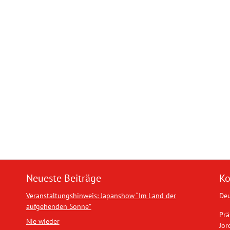
Neueste Beiträge
Ko
Veranstaltungshinweis: Japanshow “Im Land der
Deu
aufgehenden Sonne”
Prä
Nie wieder
Jor