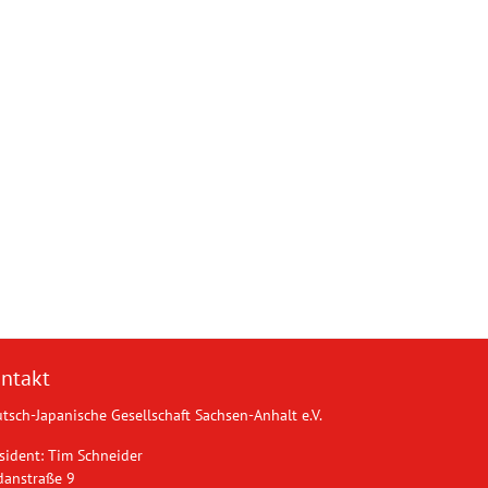
ntakt
tsch-Japanische Gesellschaft Sachsen-Anhalt e.V.
sident: Tim Schneider
danstraße 9