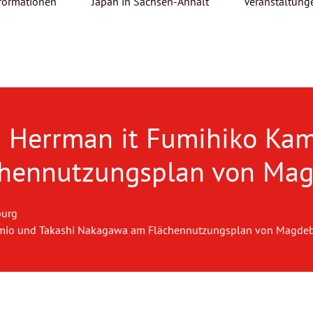
formationen
Japan in Sachsen-Anhalt
Veranstaltung
Herrman it Fumihiko Kam
hennutzungsplan von Ma
burg
mio und Takashi Nakagawa am Flächennutzungsplan von Magde