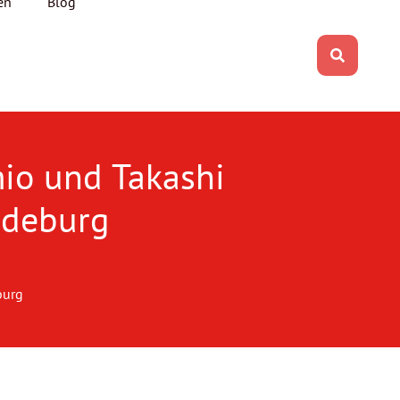
en
Blog
io und Takashi
gdeburg
burg