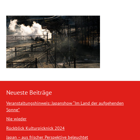
Neueste Beiträge
Veranstaltungshinweis: Japanshow “Im Land der aufgehenden
Sonne”
Nie wieder
Rückblick Kulturpicknick 2024
Japan – aus frischer Perspektive beleuchtet