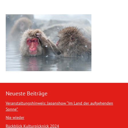
Neueste Beiträge
Veranstaltungshinweis: Japanshow “Im Land der aufgehenden
Sonne”
Nie wieder
Rückblick Kulturpicknick 2024