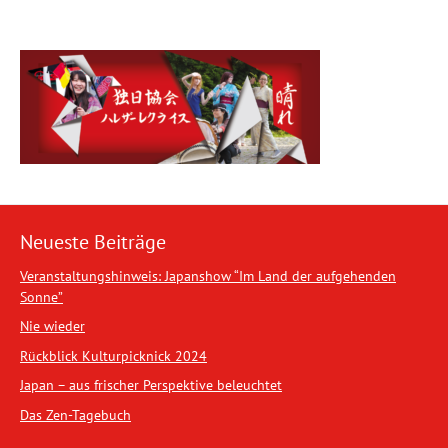
Neueste Beiträge
Veranstaltungshinweis: Japanshow “Im Land der aufgehenden
Sonne”
Nie wieder
Rückblick Kulturpicknick 2024
Japan – aus frischer Perspektive beleuchtet
Das Zen-Tagebuch